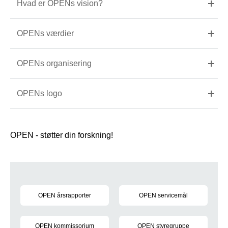
Hvad er OPENs vision?
OPENs værdier
OPENs organisering
OPENs logo
OPEN - støtter din forskning!
Hvad er OPEN
OPEN årsrapporter
OPEN servicemål
Her finder du OPEN årsrapporter
Se OPENs overordnede service
OPEN kommissorium
OPEN styregruppe